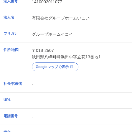
法人番号
1410002011077
法人名
有限会社グループホームいこい
フリガナ
グループホームイコイ
住所/地図
〒018-2507
秋田県
八峰町
峰浜田中字立花13番地1
Googleマップで表示
社長/代表者
-
URL
-
電話番号
-