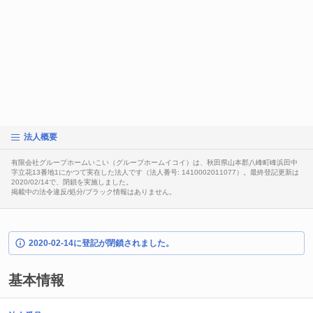
法人概要
有限会社グループホームいこい（グループホームイコイ）は、秋田県山本郡八峰町峰浜田中
字立花13番地1にかつて実在した法人です（法人番号: 1410002011077）。最終登記更新は
2020/02/14で、閉鎖を実施しました。
掲載中の法令違反/処分/ブラック情報はありません。
2020-02-14に登記が閉鎖されました。
基本情報