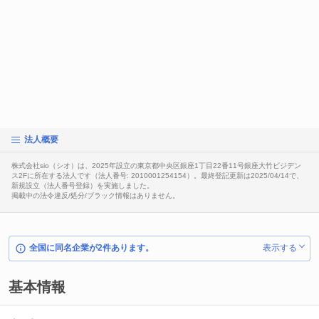
法人概要
株式会社sio（シオ）は、2025年設立の東京都中央区銀座1丁目22番11号銀座大竹ビジデン
ス2Fに所在する法人です（法人番号: 2010001254154）。最終登記更新は2025/04/14で、
新規設立（法人番号登録）を実施しました。
掲載中の法令違反/処分/ブラック情報はありません。
全国に同名企業が2件あります。
表示する
基本情報