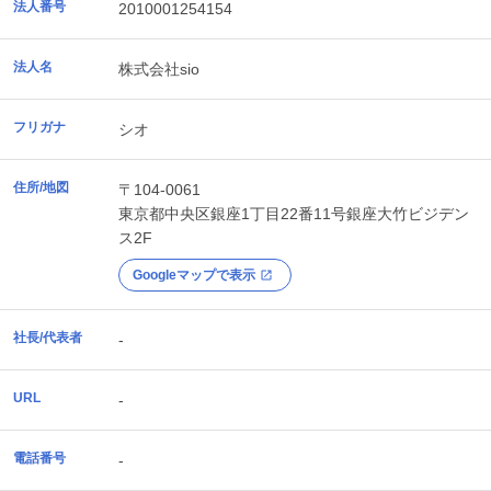
法人番号
2010001254154
法人名
株式会社sio
フリガナ
シオ
住所/地図
〒104-0061
東京都
中央区
銀座1丁目22番11号銀座大竹ビジデン
ス2F
Googleマップで表示
社長/代表者
-
URL
-
電話番号
-