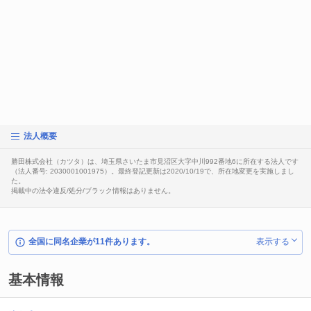
法人概要
勝田株式会社（カツタ）は、埼玉県さいたま市見沼区大字中川992番地6に所在する法人です
（法人番号: 2030001001975）。最終登記更新は2020/10/19で、所在地変更を実施しまし
た。
掲載中の法令違反/処分/ブラック情報はありません。
全国に同名企業が11件あります。
表示する
基本情報