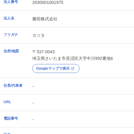
法人番号
2030001001975
法人名
勝田株式会社
フリガナ
カツタ
住所/地図
〒337-0043
埼玉県
さいたま市見沼区
大字中川992番地6
Googleマップで表示
社長/代表者
-
URL
-
電話番号
-