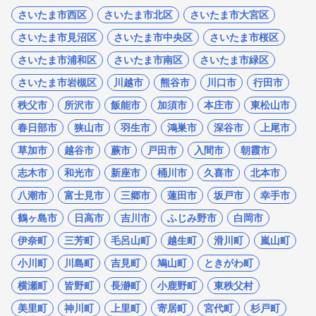
さいたま市西区
さいたま市北区
さいたま市大宮区
さいたま市見沼区
さいたま市中央区
さいたま市桜区
さいたま市浦和区
さいたま市南区
さいたま市緑区
さいたま市岩槻区
川越市
熊谷市
川口市
行田市
秩父市
所沢市
飯能市
加須市
本庄市
東松山市
春日部市
狭山市
羽生市
鴻巣市
深谷市
上尾市
草加市
越谷市
蕨市
戸田市
入間市
朝霞市
志木市
和光市
新座市
桶川市
久喜市
北本市
八潮市
富士見市
三郷市
蓮田市
坂戸市
幸手市
鶴ヶ島市
日高市
吉川市
ふじみ野市
白岡市
伊奈町
三芳町
毛呂山町
越生町
滑川町
嵐山町
小川町
川島町
吉見町
鳩山町
ときがわ町
横瀬町
皆野町
長瀞町
小鹿野町
東秩父村
美里町
神川町
上里町
寄居町
宮代町
杉戸町