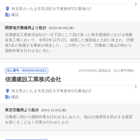
埼玉県さいたま市見沼区大字東新井531番地の2
建設
関東地方整備局より処分
(2022-06-28公表)
信濃建設工業株式会社が一次下請として請け負った東京都港区における地盤
改良工事において、令和2年12月1日、崩壊した舗装版と土砂に挟まれ、労働
者3名が負傷する事故が発生した。 この件について、労働者に地山の明かり
掘削作業を行わせるに当た...
法人番号：8030001004221
2015/10/05に新規設立（法人番号登録）
信濃建設工業株式会社
埼玉県さいたま市見沼区大字東新井531番地の2
建設
東京労働局より処分
(2021-12-02公表)
労働者に明かり掘削作業を行わせるにあたり、地山の崩壊等を防止する措置
を講じることなく作業を行わせたもの