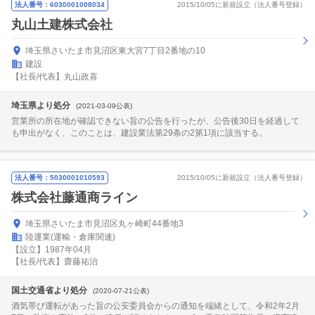
法人番号：6030001008034
2015/10/05に新規設立（法人番号登録）
丸山土建株式会社
埼玉県さいたま市見沼区東大宮7丁目2番地の10
建設
【社長/代表】丸山政喜
埼玉県より処分
(2021-03-09公表)
営業所の所在地が確認できない旨の公告を行ったが、公告後30日を経過して
も申出がなく、このことは、建設業法第29条の2第1項に該当する。
法人番号：5030001010593
2015/10/05に新規設立（法人番号登録）
株式会社藤通商ライン
埼玉県さいたま市見沼区丸ヶ崎町44番地3
陸運業(運輸・倉庫関連)
【設立】1987年04月
【社長/代表】齋藤祐治
国土交通省より処分
(2020-07-21公表)
酒気帯び運転があった旨の公安委員会からの通知を端緒として、令和2年2月