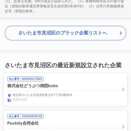
7日、監査を実施。8件の違反が認められた。 （1）乗務時間等告示の遵守違
反（貨物自動車運送事業輸送安全規則第3条第4項） （2）点呼の実施義務違
反等（貨物自動車...
さいたま市見沼区のブラック企業リストへ
さいたま市見沼区の最近新規設立された企業
法人番号：6030001173621
株式会社どうぶつ病院koko
埼玉県さいたま市見沼区東大宮7丁目8番地18
業界未設定
法人番号：1030003029743
Pochify合同会社