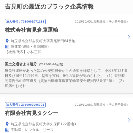
吉見町の最近のブラック企業情報
法人番号：7030001071188
2015/10/05に新規設立（法人番号登録）
株式会社吉見倉庫運輸
埼玉県比企郡吉見町大字高尾新田84番地
陸運業(運輸・倉庫関連)
【社長/代表】小林正和
国土交通省より処分
(2022-06-14公表)
無免許運転があった旨の公安委員会からの通知を端緒として、令和3年12月8
日及び同年12月16日、監査を実施。9件の違反が認められた。 （1）乗務時
間等告示の遵守違反（貨物自動車運送事業輸送安全規則第3条第4項） （2）
疾病のおそれ...
法人番号：2030002096701
2015/10/05に新規設立（法人番号登録）
有限会社吉見タクシー
埼玉県比企郡吉見町大字久保田122番地3
不動産、レンタル・リース