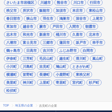
さいたま市岩槻区
川越市
熊谷市
川口市
行田市
秩父市
所沢市
飯能市
加須市
本庄市
東松山市
春日部市
狭山市
羽生市
鴻巣市
深谷市
上尾市
草加市
越谷市
蕨市
戸田市
入間市
朝霞市
志木市
和光市
新座市
桶川市
久喜市
北本市
八潮市
富士見市
三郷市
蓮田市
坂戸市
幸手市
鶴ヶ島市
日高市
吉川市
ふじみ野市
白岡市
伊奈町
三芳町
毛呂山町
越生町
滑川町
嵐山町
小川町
川島町
吉見町
鳩山町
ときがわ町
横瀬町
皆野町
長瀞町
小鹿野町
東秩父村
美里町
神川町
上里町
寄居町
宮代町
杉戸町
松伏町
TOP
埼玉県の企業
吉見町の企業