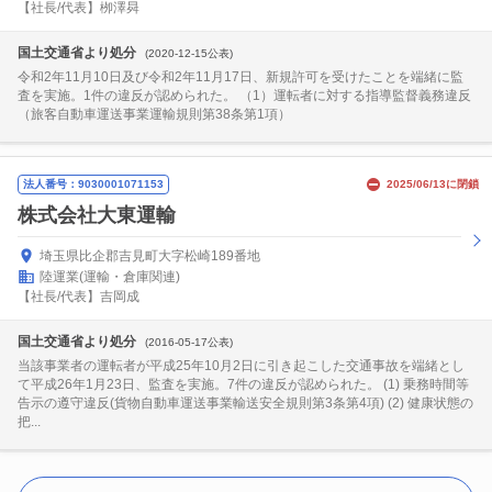
【社長/代表】栁澤曻
国土交通省より処分
(2020-12-15公表)
令和2年11月10日及び令和2年11月17日、新規許可を受けたことを端緒に監
査を実施。1件の違反が認められた。 （1）運転者に対する指導監督義務違反
（旅客自動車運送事業運輸規則第38条第1項）
法人番号：9030001071153
2025/06/13に閉鎖
株式会社大東運輸
埼玉県比企郡吉見町大字松崎189番地
陸運業(運輸・倉庫関連)
【社長/代表】吉岡成
国土交通省より処分
(2016-05-17公表)
当該事業者の運転者が平成25年10月2日に引き起こした交通事故を端緒とし
て平成26年1月23日、監査を実施。7件の違反が認められた。 (1) 乗務時間等
告示の遵守違反(貨物自動車運送事業輸送安全規則第3条第4項) (2) 健康状態の
把...