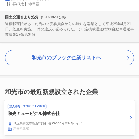
【社長/代表】神里貢
国土交通省より処分
(2017-10-31公表)
過積載運転があった旨の公安委員会からの通知を端緒として平成29年4月21
日、監査を実施。1件の違反が認められた。 (1) 過積載運送(貨物自動車運送事
業法第17条第3項)
和光市のブラック企業リストへ
和光市の最近新規設立された企業
法人番号：3030001173608
和光キュービクル株式会社
埼玉県和光市新倉2丁目1番35-505号第2橘ハイツ
業界未設定