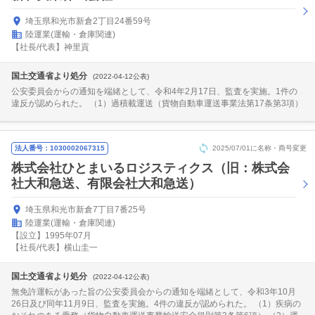
埼玉県和光市新倉2丁目24番59号
陸運業(運輸・倉庫関連)
【社長/代表】神里貢
国土交通省より処分
(2022-04-12公表)
公安委員会からの通知を端緒として、令和4年2月17日、監査を実施。1件の
違反が認められた。 （1）過積載運送（貨物自動車運送事業法第17条第3項）
法人番号：1030002067315
2025/07/01に名称・商号変更
株式会社ひとまいるロジスティクス（旧：株式会
社大和急送、有限会社大和急送）
埼玉県和光市新倉7丁目7番25号
陸運業(運輸・倉庫関連)
【設立】1995年07月
【社長/代表】横山圭一
国土交通省より処分
(2022-04-12公表)
無免許運転があった旨の公安委員会からの通知を端緒として、令和3年10月
26日及び同年11月9日、監査を実施。4件の違反が認められた。 （1）疾病の