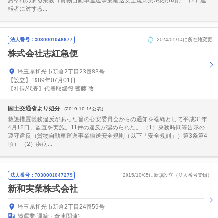
おそれのある乗務（貨物自動車運送事業輸送安全規則第3条第6項） （2）運
転者に対する...
法人番号：3030001048677
2024/05/14に所在地変更
株式会社志紅急便
埼玉県和光市新倉2丁目23番83号
【設立】1989年07月01日
【社長/代表】代表取締役 齋藤 敦
国土交通省より処分
(2019-10-16公表)
救護措置義務違反があった旨の公安委員会からの通知を端緒として平成31年
4月12日、監査を実施。11件の違反が認められた。 （1）乗務時間等告示の
遵守違反（貨物自動車運送事業輸送安全規則（以下「安全規則」）第3条第4
項） （2）疾病...
法人番号：7030001047279
2015/10/05に新規設立（法人番号登録）
新和実業株式会社
埼玉県和光市新倉2丁目24番59号
陸運業(運輸・倉庫関連)