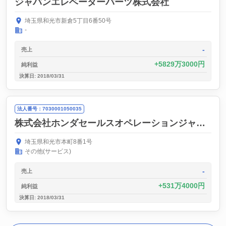
ジャパンエレベーターパーツ株式会社
埼玉県和光市新倉5丁目6番50号
-
-
売上
5829万3000円
純利益
決算日: 2018/03/31
法人番号：7030001050035
株式会社ホンダセールスオペレーションジャパン
（
埼玉県和光市本町8番1号
その他(サービス)
-
売上
531万4000円
純利益
決算日: 2018/03/31