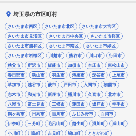
埼玉県の市区町村
さいたま市西区
さいたま市北区
さいたま市大宮区
さいたま市見沼区
さいたま市中央区
さいたま市桜区
さいたま市浦和区
さいたま市南区
さいたま市緑区
さいたま市岩槻区
川越市
熊谷市
川口市
行田市
秩父市
所沢市
飯能市
加須市
本庄市
東松山市
春日部市
狭山市
羽生市
鴻巣市
深谷市
上尾市
草加市
越谷市
蕨市
戸田市
入間市
朝霞市
志木市
和光市
新座市
桶川市
久喜市
北本市
八潮市
富士見市
三郷市
蓮田市
坂戸市
幸手市
鶴ヶ島市
日高市
吉川市
ふじみ野市
白岡市
伊奈町
三芳町
毛呂山町
越生町
滑川町
嵐山町
小川町
川島町
吉見町
鳩山町
ときがわ町