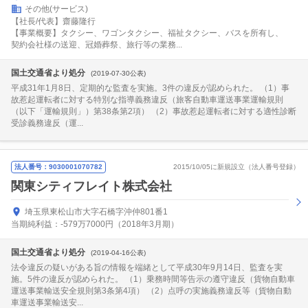
その他(サービス)
【社長/代表】齋藤隆行
【事業概要】タクシー、ワゴンタクシー、福祉タクシー、バスを所有し、
契約会社様の送迎、冠婚葬祭、旅行等の業務...
国土交通省より処分
(2019-07-30公表)
平成31年1月8日、定期的な監査を実施。3件の違反が認められた。 （1）事
故惹起運転者に対する特別な指導義務違反（旅客自動車運送事業運輸規則
（以下「運輸規則」）第38条第2項） （2）事故惹起運転者に対する適性診断
受診義務違反（運...
法人番号：9030001070782
2015/10/05に新規設立（法人番号登録）
関東シティフレイト株式会社
埼玉県東松山市大字石橋字沖仲801番1
当期純利益：-579万7000円（2018年3月期）
国土交通省より処分
(2019-04-16公表)
法令違反の疑いがある旨の情報を端緒として平成30年9月14日、監査を実
施。5件の違反が認められた。 （1）乗務時間等告示の遵守違反（貨物自動車
運送事業輸送安全規則第3条第4項） （2）点呼の実施義務違反等（貨物自動
車運送事業輸送安...