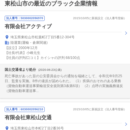
東松山市の最近のブラック企業情報
法人番号：5030002096970
2015/10/05に新規設立（法人番号登録）
有限会社アクティブ
埼玉県東松山市松葉町2丁目5番12-304号
陸運業(運輸・倉庫関連)
【設立】2000年12月
【社長/代表】小峰元生
【社員の評判/口コミ】カイシャの評判 68/100点
国土交通省より処分
(2020-06-23公表)
死亡事故があった旨の公安委員会からの通知を端緒として、令和元年9月25
日、監査を実施。8件の違反が認められた。 （1）疾病のおそれのある乗務
（貨物自動車運送事業輸送安全規則第3条第6項） （2）点呼の実施義務違反
（貨物自動車運送事...
法人番号：6030002096210
2015/10/05に新規設立（法人番号登録）
有限会社東松山交通
埼玉県東松山市本町2丁目2番36号