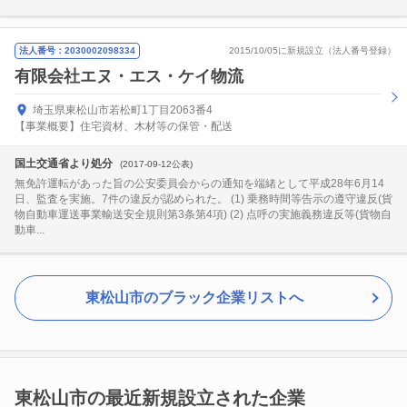
法人番号：2030002098334
2015/10/05に新規設立（法人番号登録）
有限会社エヌ・エス・ケイ物流
埼玉県東松山市若松町1丁目2063番4
【事業概要】住宅資材、木材等の保管・配送
国土交通省より処分
(2017-09-12公表)
無免許運転があった旨の公安委員会からの通知を端緒として平成28年6月14
日、監査を実施。7件の違反が認められた。 (1) 乗務時間等告示の遵守違反(貨
物自動車運送事業輸送安全規則第3条第4項) (2) 点呼の実施義務違反等(貨物自
動車...
東松山市のブラック企業リストへ
東松山市の最近新規設立された企業