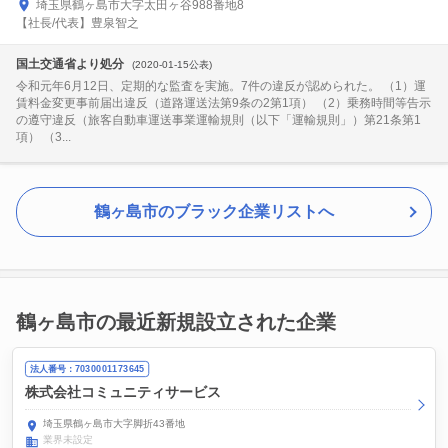
埼玉県鶴ヶ島市大字太田ヶ谷988番地8
【社長/代表】豊泉智之
国土交通省より処分
(2020-01-15公表)
令和元年6月12日、定期的な監査を実施。7件の違反が認められた。 （1）運
賃料金変更事前届出違反（道路運送法第9条の2第1項） （2）乗務時間等告示
の遵守違反（旅客自動車運送事業運輸規則（以下「運輸規則」）第21条第1
項） （3...
鶴ヶ島市のブラック企業リストへ
鶴ヶ島市の最近新規設立された企業
法人番号：7030001173645
株式会社コミュニティサービス
埼玉県鶴ヶ島市大字脚折43番地
業界未設定