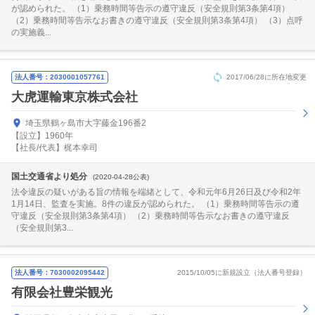
が認められた。 （1）乗務時間等告示の遵守違反（安全規則第3条第4項）
（2）乗務時間等告示なお書きの遵守違反（安全規則第3条第4項） （3）点呼
の実施義...
法人番号：2030001057761
2017/06/28に所在地変更
大虎運輸東京株式会社
埼玉県鶴ヶ島市大字藤金196番2
【設立】1960年
【社長/代表】梶本幸司
国土交通省より処分
(2020-04-28公表)
法令違反の疑いがある旨の情報を端緒として、令和元年6月26日及び令和2年
1月14日、監査を実施。8件の違反が認められた。 （1）乗務時間等告示の遵
守違反（安全規則第3条第4項） （2）乗務時間等告示なお書きの遵守違反
（安全規則第3...
法人番号：7030002095442
2015/10/05に新規設立（法人番号登録）
有限会社豊栄観光