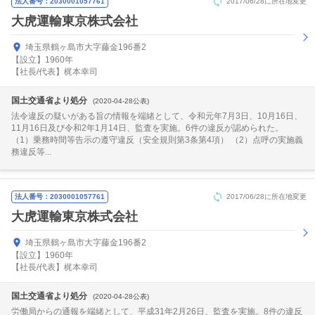
法人番号：2030001057761
2017/06/28に所在地変更
大虎運輸東京株式会社
埼玉県鶴ヶ島市大字藤金196番2
【設立】1960年
【社長/代表】梶本幸司
国土交通省より処分
(2020-04-28公表)
法令違反の疑いがある旨の情報を端緒として、令和元年7月3日、10月16日、
11月16日及び令和2年1月14日、監査を実施。6件の違反が認められた。
（1）乗務時間等告示の遵守違反（安全規則第3条第4項） （2）点呼の実施義
務違反等...
法人番号：2030001057761
2017/06/28に所在地変更
大虎運輸東京株式会社
埼玉県鶴ヶ島市大字藤金196番2
【設立】1960年
【社長/代表】梶本幸司
国土交通省より処分
(2020-04-28公表)
労働局からの通報を端緒として、平成31年2月26日、監査を実施。8件の違反