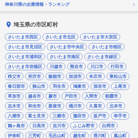
神奈川県の企業情報・ランキング
埼玉県の市区町村
さいたま市西区
さいたま市北区
さいたま市大宮区
さいたま市見沼区
さいたま市中央区
さいたま市桜区
さいたま市浦和区
さいたま市南区
さいたま市緑区
さいたま市岩槻区
川越市
熊谷市
川口市
行田市
秩父市
所沢市
飯能市
加須市
本庄市
東松山市
春日部市
狭山市
羽生市
鴻巣市
深谷市
上尾市
草加市
越谷市
蕨市
戸田市
入間市
朝霞市
志木市
和光市
新座市
桶川市
久喜市
北本市
八潮市
富士見市
三郷市
蓮田市
坂戸市
幸手市
鶴ヶ島市
日高市
吉川市
ふじみ野市
白岡市
伊奈町
三芳町
毛呂山町
越生町
滑川町
嵐山町