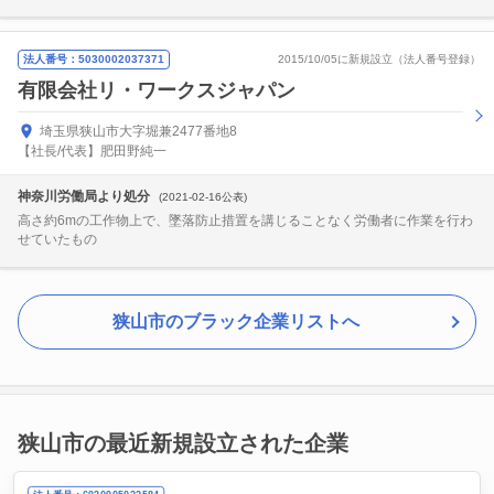
法人番号：5030002037371
2015/10/05に新規設立（法人番号登録）
有限会社リ・ワークスジャパン
埼玉県狭山市大字堀兼2477番地8
【社長/代表】肥田野純一
神奈川労働局より処分
(2021-02-16公表)
高さ約6mの工作物上で、墜落防止措置を講じることなく労働者に作業を行わ
せていたもの
狭山市のブラック企業リストへ
狭山市の最近新規設立された企業