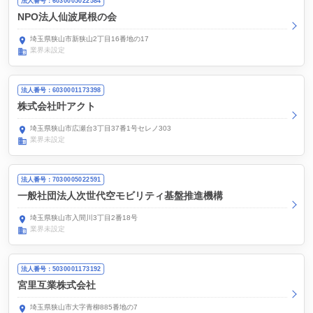
法人番号：6030005022584
NPO法人仙波尾根の会
埼玉県狭山市新狭山2丁目16番地の17
業界未設定
法人番号：6030001173398
株式会社叶アクト
埼玉県狭山市広瀬台3丁目37番1号セレノ303
業界未設定
法人番号：7030005022591
一般社団法人次世代空モビリティ基盤推進機構
埼玉県狭山市入間川3丁目2番18号
業界未設定
法人番号：5030001173192
宮里互業株式会社
埼玉県狭山市大字青柳885番地の7