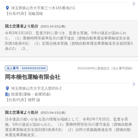
埼玉県狭山市大字東三ツ木165番地の1
【社長/代表】花輪茂穂
国土交通省より処分
(2021-10-22公表)
令和3年3月16日、監査方針に基づき、監査を実施。5件の違反が認められ
た。 （1）乗務時間等基準告示の遵守違反（貨物自動車運送事業輸送安全規
則第3条第4項） （2）定期点検未実施（貨物自動車運送事業輸送安全規則第3
条の2） （3...
法人番号：6030002033386
2015/10/05に新規設立（法人番号登録）
岡本梱包運輸有限会社
埼玉県狭山市大字北入曽856-2
陸運業(運輸・倉庫関連)
【社長/代表】猪野 誠
国土交通省より処分
(2021-04-13公表)
法令違反の疑いがある旨の情報を端緒として、令和2年7月20日、監査を実
施。5件の違反が認められた。 （1）乗務時間等告示の遵守違反（貨物自動車
運送事業輸送安全規則第3条第4項） （2）点呼の実施義務違反等（貨物自動
車運送事業輸送安...