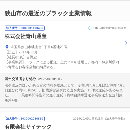
狭山市の最近のブラック企業情報
法人番号：6030001100435
2022/08/19に所在地変更
株式会社青山通産
埼玉県狭山市狭山台1丁目4番地21号
【設立】2014年12月
【社長/代表】吉野宏
【事業概要】トラックによる配送。主に2t車を使用し、都内・神奈川県内
へ青果をお客様店舗に納品する。
国土交通省より処分
(2022-01-18公表)
法令違反の疑いがある旨の情報を端緒として、令和3年5月13日及び同年7月1
日並びに同年8月24日、旧横浜営業所に監査を実施。13件の違反が認められ
た。 （1）乗務時間等告示の遵守違反（貨物自動車運送事業輸送安全規則第3
条第4項） ...
法人番号：6030002036810
2015/10/05に新規設立（法人番号登録）
有限会社サイテック