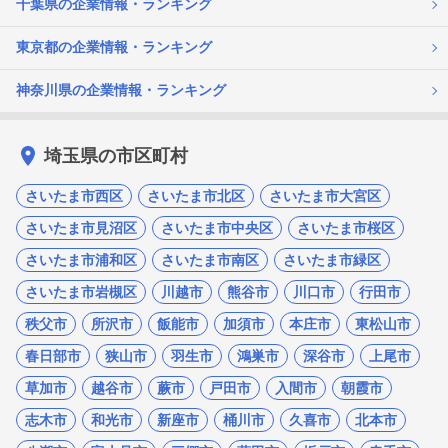
千葉県の企業情報・ランキング
東京都の企業情報・ランキング
神奈川県の企業情報・ランキング
埼玉県の市区町村
さいたま市西区
さいたま市北区
さいたま市大宮区
さいたま市見沼区
さいたま市中央区
さいたま市桜区
さいたま市浦和区
さいたま市南区
さいたま市緑区
さいたま市岩槻区
川越市
熊谷市
川口市
行田市
秩父市
所沢市
飯能市
加須市
本庄市
東松山市
春日部市
狭山市
羽生市
鴻巣市
深谷市
上尾市
草加市
越谷市
蕨市
戸田市
入間市
朝霞市
志木市
和光市
新座市
桶川市
久喜市
北本市