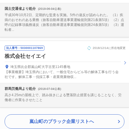
国土交通省より処分
(2019-06-04公表)
平成30年10月2日、定期的な監査を実施。5件の違反が認められた。 （1）疾
病のおそれのある乗務（旅客自動車運送事業運輸規則第21条第5項） （2）点
呼の記録事項義務違反（旅客自動車運送事業運輸規則第24条第5項） （3）運
転者...
法人番号：5030001107869
2018/12/14に所在地変更
株式会社セイエイ
埼玉県比企郡嵐山町大字古里1145番地
【事業概要】埼玉県内において、一般住宅からビル等の解体工事を行う会
社です。解体工事・伐採工事・産業廃棄物収...
群馬労働局より処分
(2018-07-04公表)
高さ4.25mの屋根上で、踏み抜きによる墜落防止措置を講じることなく、労
働者に作業をさせたこと
嵐山町のブラック企業リストへ