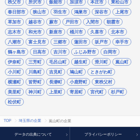
秩父市
所沢市
飯能市
加須市
本庄市
東松山市
春日部市
狭山市
羽生市
鴻巣市
深谷市
上尾市
草加市
越谷市
蕨市
戸田市
入間市
朝霞市
志木市
和光市
新座市
桶川市
久喜市
北本市
八潮市
富士見市
三郷市
蓮田市
坂戸市
幸手市
鶴ヶ島市
日高市
吉川市
ふじみ野市
白岡市
伊奈町
三芳町
毛呂山町
越生町
滑川町
嵐山町
小川町
川島町
吉見町
鳩山町
ときがわ町
横瀬町
皆野町
長瀞町
小鹿野町
東秩父村
美里町
神川町
上里町
寄居町
宮代町
杉戸町
松伏町
TOP
埼玉県の企業
嵐山町の企業
データの出典について
プライバシーポリシー