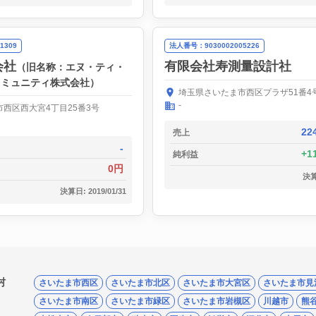
1309
法人番号：9030002005226
会社
有限会社寿測量設計社
（旧名称：エヌ・ティ・
コミュニティ株式会社）
埼玉県さいたま市西区プラザ51番4
-
西区西大宮4丁目25番3号
22
売上
-
1
純利益
0円
決算日
決算日: 2019/01/31
村
さいたま市西区
さいたま市北区
さいたま市大宮区
さいたま市見
さいたま市南区
さいたま市緑区
さいたま市岩槻区
川越市
熊