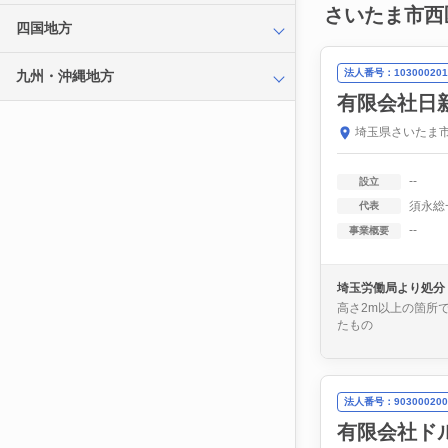
さいたま市西
四国地方
法人番号：103000201
九州・沖縄地方
有限会社日
埼玉県さいたま市
--
設立
須永総
代表
--
事業概要
埼玉労働局より処分
高さ2m以上の箇所
たもの
法人番号：903000200
有限会社ド