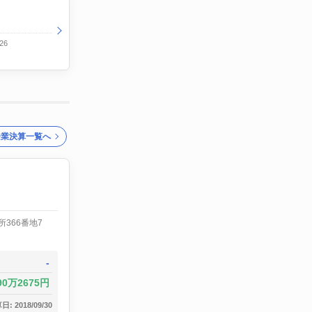
26
企業決算一覧へ
366番地7
-
90万2675円
: 2018/09/30