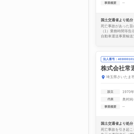
--
事業概要
国土交通省より処分
死亡事故があった旨
（1）乗務時間等告
自動車運送事業輸送安
法人番号：403000101
株式会社常
埼玉県さいたま市
1970
設立
奥村純
代表
--
事業概要
国土交通省より処分
死亡事故を引き起こ