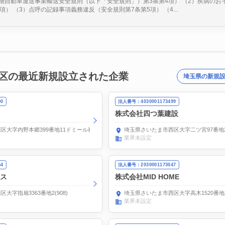
物自動車運送事業輸送安全規則（以下「安全規則」）第3条第4項） （2）疾病のお
項） （3）点呼の記録事項義務違反（安全規則第7条第5項） （4...
区の最近新規設立された企業
埼玉県の新規
90
法人番号：4030001173499
株式会社四つ葉建設
区大字内野本郷399番地11ドミール神田弐番館201
埼玉県さいたま市西区大字二ツ宮97番地
業界未設定
54
法人番号：2030001173047
ラス
株式会社MID HOME
大字指扇3363番地2(908)
埼玉県さいたま市西区大字高木1520番地
業界未設定