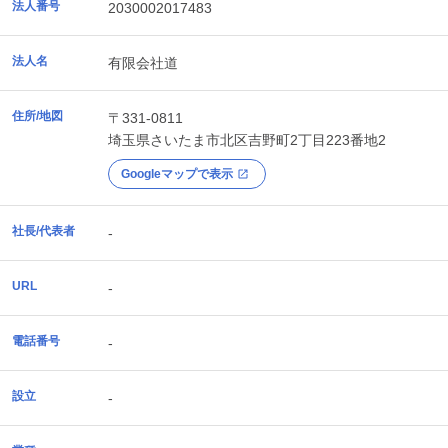
法人番号
2030002017483
法人名
有限会社道
住所/地図
〒331-0811
埼玉県
さいたま市北区
吉野町2丁目223番地2
Googleマップで表示
社長/代表者
-
URL
-
電話番号
-
設立
-