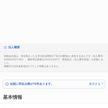
法人概要
有限会社道は、埼玉県さいたま市北区吉野町2丁目223番地2に所在する法人です（法人番号:
2030002017483）。最終登記更新は2015/10/05で、新規設立（法人番号登録）を実施しま
した。
掲載中の法令違反/処分/ブラック情報はありません。
全国に同名企業が78件あります。
表示する
基本情報