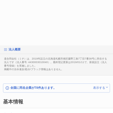
法人概要
道合同会社（ミチ）は、2019年設立の北海道札幌市南区藤野三条7丁目7番38号に所在する
法人です（法人番号: 4430003010040）。最終登記更新は2019/01/11で、新規設立（法人
番号登録）を実施しました。
掲載中の法令違反/処分/ブラック情報はありません。
全国に同名企業が78件あります。
表示する
基本情報