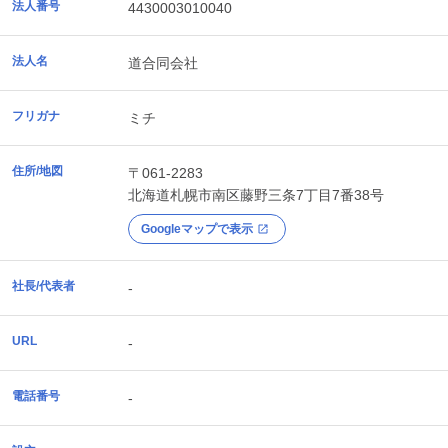
法人番号
4430003010040
法人名
道合同会社
フリガナ
ミチ
住所/地図
〒061-2283
北海道
札幌市南区
藤野三条7丁目7番38号
Googleマップで表示
社長/代表者
-
URL
-
電話番号
-