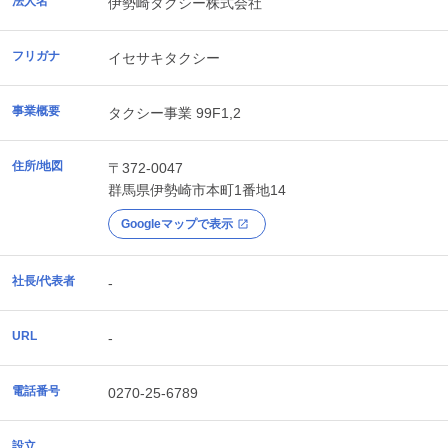
法人名
伊勢崎タクシー株式会社
フリガナ
イセサキタクシー
事業概要
タクシー事業 99F1,2
住所/地図
〒372-0047
群馬県
伊勢崎市
本町1番地14
Googleマップで表示
社長/代表者
-
URL
-
電話番号
0270-25-6789
設立