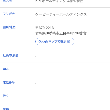
法人名
KPTホールディングス株式会社
フリガナ
ケーピーティーホールディングス
住所/地図
〒379-2213
群馬県
伊勢崎市
五目牛町136番地1
Googleマップで表示
社長/代表者
-
URL
-
電話番号
-
設立
-
業種