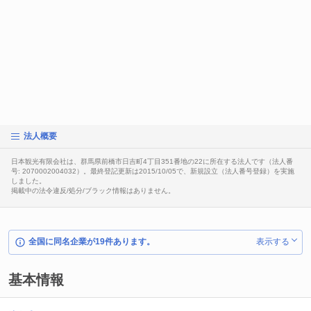
法人概要
日本観光有限会社は、群馬県前橋市日吉町4丁目351番地の22に所在する法人です（法人番
号: 2070002004032）。最終登記更新は2015/10/05で、新規設立（法人番号登録）を実施
しました。
掲載中の法令違反/処分/ブラック情報はありません。
全国に同名企業が19件あります。
表示する
基本情報