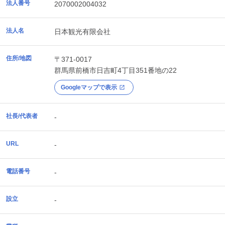
法人番号
2070002004032
法人名
日本観光有限会社
住所/地図
〒371-0017
群馬県
前橋市
日吉町4丁目351番地の22
Googleマップで表示
社長/代表者
-
URL
-
電話番号
-
設立
-