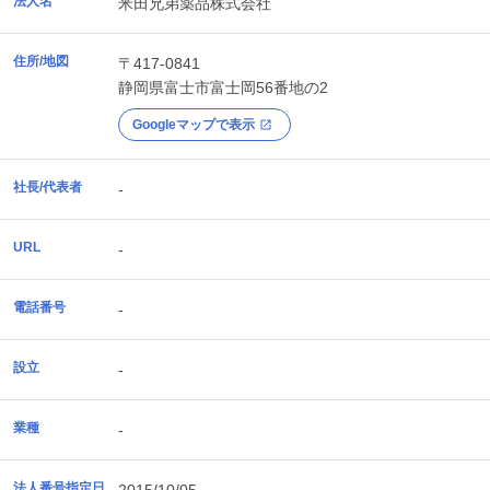
法人名
米田兄弟薬品株式会社
住所/地図
〒417-0841
静岡県
富士市
富士岡56番地の2
Googleマップで表示
社長/代表者
-
URL
-
電話番号
-
設立
-
業種
-
法人番号指定日