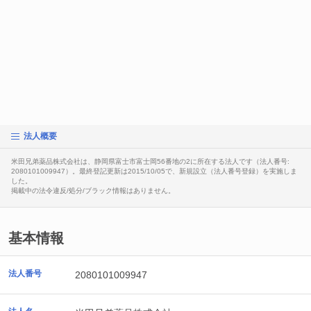
法人概要
米田兄弟薬品株式会社は、静岡県富士市富士岡56番地の2に所在する法人です（法人番号:
2080101009947）。最終登記更新は2015/10/05で、新規設立（法人番号登録）を実施しま
した。
掲載中の法令違反/処分/ブラック情報はありません。
基本情報
法人番号
2080101009947