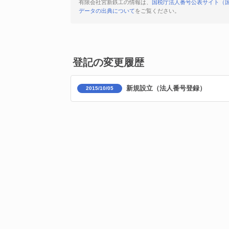
有限会社宮新鉄工の情報は、
国税庁法人番号公表サイト（
データの出典について
をご覧ください。
登記の変更履歴
新規設立（法人番号登録）
2015/10/05