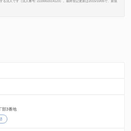
す（法人番号: 2220002014123）。最終登記更新は2015/10/05で、新規
丁部3番地