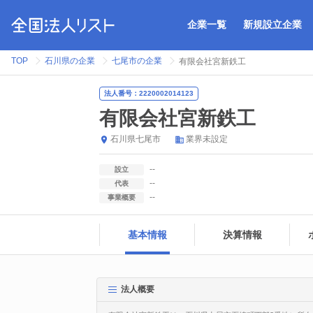
企業一覧
新規設立企業
TOP
石川県の企業
七尾市の企業
有限会社宮新鉄工
法人番号：2220002014123
有限会社宮新鉄工
石川県
七尾市
業界未設定
--
設立
--
代表
--
事業概要
基本情報
決算情報
法人概要