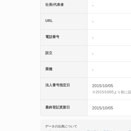
社長/代表者
-
URL
-
電話番号
-
設立
-
業種
-
法人番号指定日
2015/10/05
※2015/10/05より
最終登記更新日
2015/10/05
データの出典について