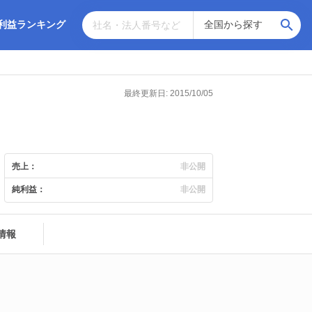
利益ランキング
最終更新日: 2015/10/05
売上：
非公開
純利益：
非公開
情報