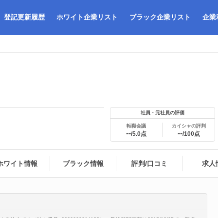
登記更新履歴
ホワイト企業リスト
ブラック企業リスト
企業
社員・元社員の評価
転職会議
カイシャの評判
--
--
/5.0点
/100点
ホワイト情報
ブラック情報
評判/口コミ
求人