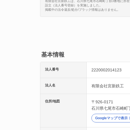
有限会社宮新鉄工は、石川県七尾市石崎町丁部3番地に所在する法人で
設立（法人番号登録）を実施しました。
掲載中の法令違反/処分/ブラック情報はありません。
基本情報
法人番号
2220002014123
法人名
有限会社宮新鉄工
住所/地図
〒926-0171
石川県
七尾市
石崎町
Googleマップで表示