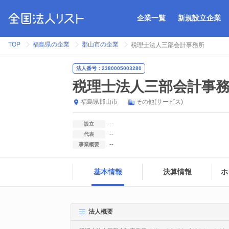
企業一覧
新規設立企業
TOP
福島県の企業
郡山市の企業
税理士法人三部会計事務所
法人番号：2380005003280
税理士法人三部会計事
福島県
郡山市
その他(サービス)
--
設立
--
代表
--
事業概要
基本情報
決算情報
ホ
法人概要