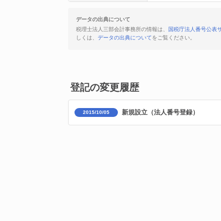
データの出典について
税理士法人三部会計事務所の情報は、
国税庁法人番号公表
しくは、
データの出典について
をご覧ください。
登記の変更履歴
新規設立（法人番号登録）
2015/10/05