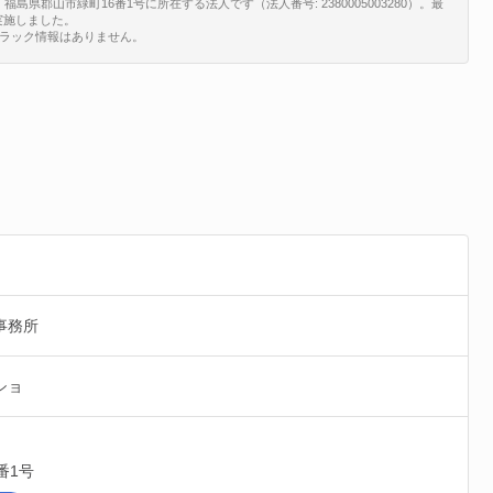
郡山市緑町16番1号に所在する法人です（法人番号: 2380005003280）。最
を実施しました。
ブラック情報はありません。
事務所
ショ
番1号