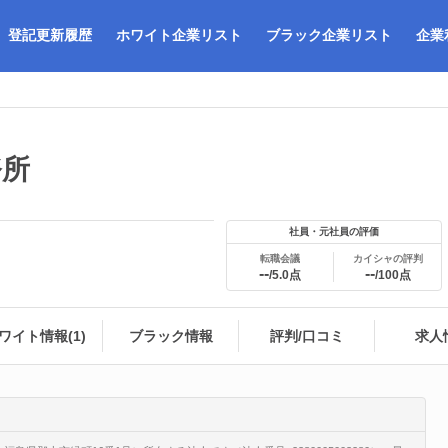
登記更新履歴
ホワイト企業リスト
ブラック企業リスト
企業
務所
社員・元社員の評価
転職会議
カイシャの評判
--
--
/5.0点
/100点
ワイト情報(1)
ブラック情報
評判/口コミ
求人