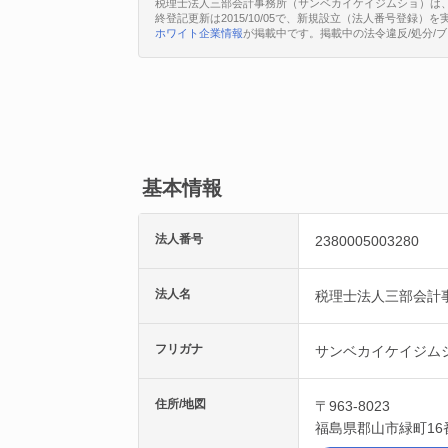
税理士法人三部会計事務所（サンベカイケイジムショ）は、福島県
終登記更新は2015/10/05で、新規設立（法人番号登録）
ホワイト企業情報
が掲載中です。掲載中の法令違反/処分/
基本情報
法人番号
2380005003280
法人名
税理士法人三部会計
フリガナ
サンベカイケイジム
住所/地図
〒963-8023
福島県
郡山市
緑町16