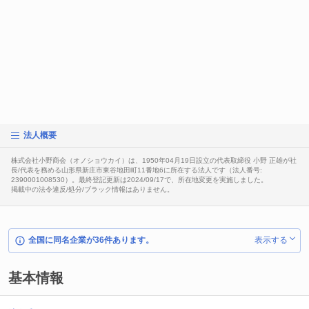
法人概要
株式会社小野商会（オノショウカイ）は、1950年04月19日設立の代表取締役 小野 正雄が社
長/代表を務める山形県新庄市東谷地田町11番地6に所在する法人です（法人番号:
2390001008530）。最終登記更新は2024/09/17で、所在地変更を実施しました。
掲載中の法令違反/処分/ブラック情報はありません。
全国に同名企業が36件あります。
表示する
基本情報