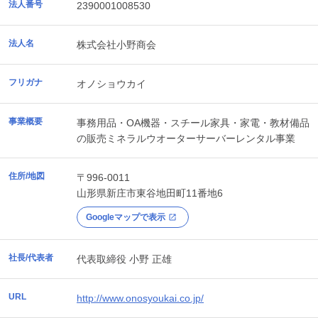
法人番号
2390001008530
法人名
株式会社小野商会
フリガナ
オノショウカイ
事業概要
事務用品・OA機器・スチール家具・家電・教材備品
の販売ミネラルウオーターサーバーレンタル事業
住所/地図
〒996-0011
山形県
新庄市
東谷地田町11番地6
Googleマップで表示
社長/代表者
代表取締役 小野 正雄
URL
http://www.onosyoukai.co.jp/