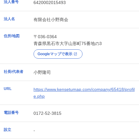
法人番号
6420002015493
法人名
有限会社小野商会
住所/地図
〒036-0364
青森県
黒石市
大字山形町75番地の3
Googleマップで表示
社長/代表者
小野隆司
URL
https://www.kensetumap.com/company/65418/profil
e.php
電話番号
0172-52-3815
設立
-