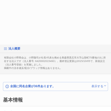
法人概要
有限会社小野商会は、小野隆司が社長/代表を務める青森県黒石市大字山形町75番地の3に所
在する法人です（法人番号: 6420002015493）。最終登記更新は2015/10/05で、新規設立
（法人番号登録）を実施しました。
掲載中の法令違反/処分/ブラック情報はありません。
全国に同名企業が36件あります。
表示する
基本情報