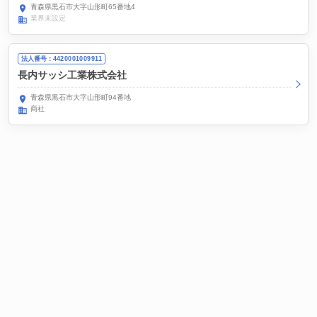
青森県黒石市大字山形町65番地4
業界未設定
法人番号：4420001009911
長内サッシ工業株式会社
青森県黒石市大字山形町94番地
商社