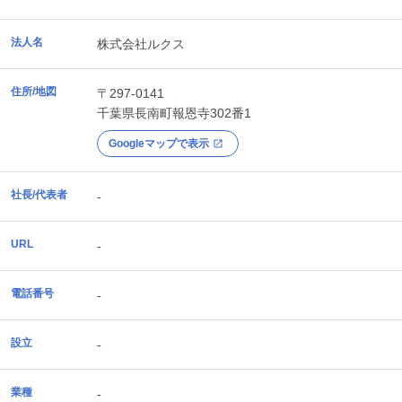
法人名
株式会社ルクス
住所/地図
〒297-0141
千葉県
長南町
報恩寺302番1
Googleマップで表示
社長/代表者
-
URL
-
電話番号
-
設立
-
業種
-