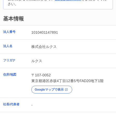
さい。
基本情報
法人番号
1010401147891
法人名
株式会社ルクス
フリガナ
ルクス
住所/地図
〒107-0052
東京都
港区
赤坂4丁目12番5号FAD20地下1階
Googleマップで表示
社長/代表者
-