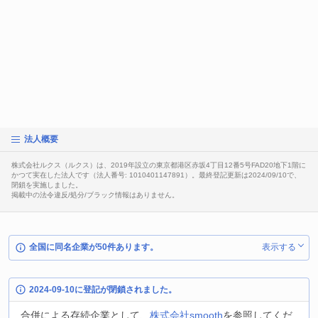
法人概要
株式会社ルクス（ルクス）は、2019年設立の東京都港区赤坂4丁目12番5号FAD20地下1階に
かつて実在した法人です（法人番号: 1010401147891）。最終登記更新は2024/09/10で、
閉鎖を実施しました。
掲載中の法令違反/処分/ブラック情報はありません。
全国に同名企業が50件あります。
表示する
2024-09-10に登記が閉鎖されました。
合併による存続企業として、
株式会社smooth
を参照してくだ