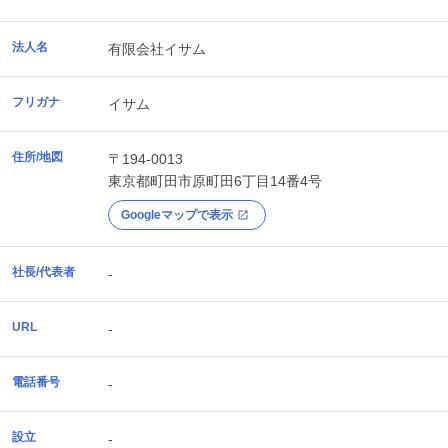
法人名
有限会社イサム
フリガナ
イサム
住所/地図
〒194-0013
東京都
町田市
原町田6丁目14番4号
Googleマップで表示
社長/代表者
-
URL
-
電話番号
-
設立
-