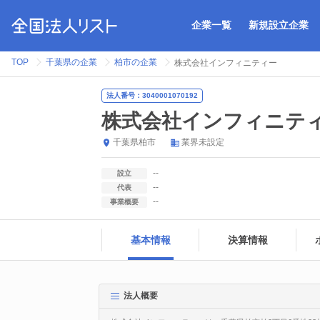
企業一覧
新規設立企業
TOP
千葉県の企業
柏市の企業
株式会社インフィニティー
法人番号：3040001070192
株式会社インフィニテ
千葉県
柏市
業界未設定
--
設立
--
代表
--
事業概要
基本情報
決算情報
法人概要