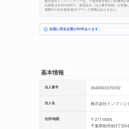
株式会社インフィニティーは、千葉県柏市柏3丁目6番地23柏ツイ
記更新は2015/10/05で、新規設立（法人番号登録）を実施
掲載中の法令違反/処分/ブラック情報はありません。
全国に同名企業が90件あります。
基本情報
法人番号
3040001070192
法人名
株式会社インフィニ
住所/地図
〒277-0005
千葉県
柏市
柏3丁目6