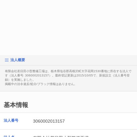
法人概要
有限会社若目田小型整備工場は、栃木県塩谷郡高根沢町大字花岡1530番地に所在する法人で
す（法人番号: 3060002013157）。最終登記更新は2015/10/05で、新規設立（法人番号登
録）を実施しました。
掲載中の法令違反/処分/ブラック情報はありません。
基本情報
法人番号
3060002013157