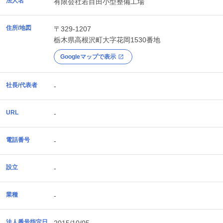
法人名
有限会社若目田小型整備工場
住所/地図
〒329-1207
栃木県
高根沢町
大字花岡1530番地
Googleマップで表示
社長/代表者
-
URL
-
電話番号
-
設立
-
業種
-
法人番号指定日