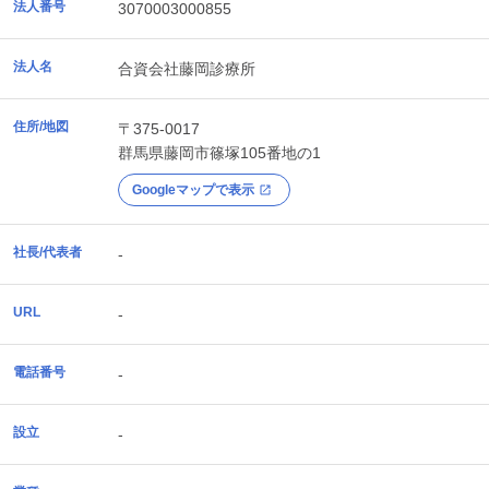
法人番号
3070003000855
法人名
合資会社藤岡診療所
住所/地図
〒375-0017
群馬県
藤岡市
篠塚105番地の1
Googleマップで表示
社長/代表者
-
URL
-
電話番号
-
設立
-