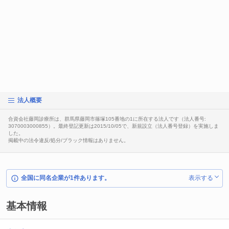
法人概要
合資会社藤岡診療所は、群馬県藤岡市篠塚105番地の1に所在する法人です（法人番号:
3070003000855）。最終登記更新は2015/10/05で、新規設立（法人番号登録）を実施しま
した。
掲載中の法令違反/処分/ブラック情報はありません。
全国に同名企業が1件あります。
表示する
基本情報