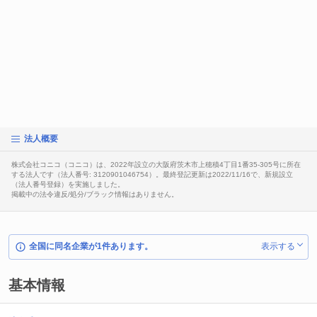
法人概要
株式会社コニコ（コニコ）は、2022年設立の大阪府茨木市上穂積4丁目1番35-305号に所在
する法人です（法人番号: 3120901046754）。最終登記更新は2022/11/16で、新規設立
（法人番号登録）を実施しました。
掲載中の法令違反/処分/ブラック情報はありません。
全国に同名企業が1件あります。
表示する
基本情報