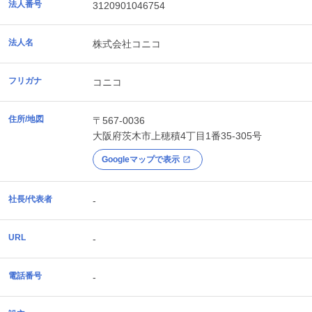
法人番号
3120901046754
法人名
株式会社コニコ
フリガナ
コニコ
住所/地図
〒567-0036
大阪府
茨木市
上穂積4丁目1番35-305号
Googleマップで表示
社長/代表者
-
URL
-
電話番号
-