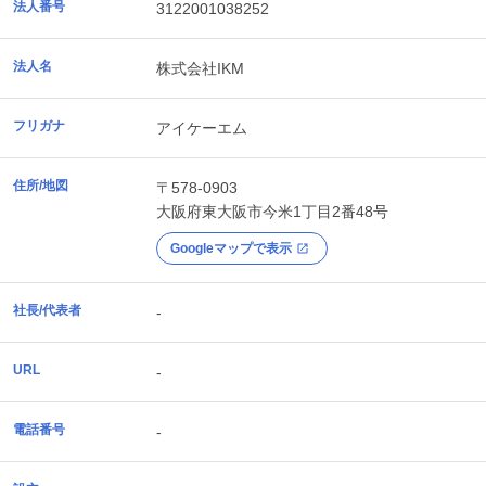
法人番号
3122001038252
法人名
株式会社IKM
フリガナ
アイケーエム
住所/地図
〒578-0903
大阪府
東大阪市
今米1丁目2番48号
Googleマップで表示
社長/代表者
-
URL
-
電話番号
-