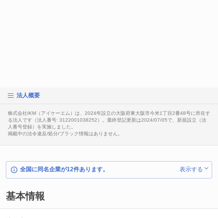
法人概要
株式会社IKM（アイケーエム）は、2024年設立の大阪府東大阪市今米1丁目2番48号に所在す
る法人です（法人番号: 3122001038252）。最終登記更新は2024/07/05で、新規設立（法
人番号登録）を実施しました。
掲載中の法令違反/処分/ブラック情報はありません。
全国に同名企業が12件あります。
表示する
基本情報