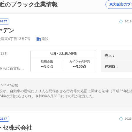
近のブラック企業情報
東大阪市のブ
0257
201
ヤデン
蓮東4丁目13番7号
建設
年12月
社員・元社員の評価
売上：
転職会議
カイシャの評判
--
--
/5.0点
/100点
純利益：
現場、おもに百貨店内店舗の内装電気工事
25-11-27公表)
役が、自動車の運転により人を死傷させる行為等の処罰に関する法律（平成25年法
予4年の刑に処せられ、令和6年6月28日にその刑が確定した。
2147
202
トセ株式会社