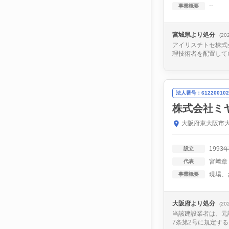
--
事業概要
宮城県より処分
(20
アイリスチトセ株式
理技術者を配置して
法人番号：612200102
株式会社ミ
大阪府東大阪市大
1993
設立
宮﨑章
代表
事業概要
大阪府より処分
(20
当該建設業者は、元
7条第2号に規定す