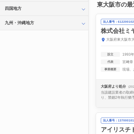
東大阪市の最
四国地方
法人番号：612200102
九州・沖縄地方
株式会社ミ
大阪府東大阪市大
1993
設立
宮﨑章
代表
事業概要
大阪府より処分
(20
当該建設業者の取締
り、禁錮2年執行猶
法人番号：137000101
アイリスチ