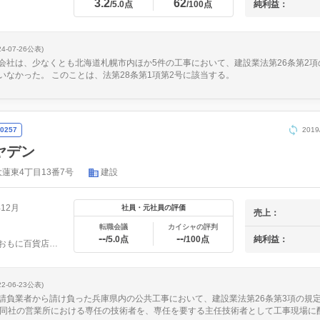
3.2
62
純利益：
/5.0点
/100点
24-07-26公表)
会社は、少なくとも北海道札幌市内ほか5件の工事において、建設業法第26条第2
いなかった。 このことは、法第28条第1項第2号に該当する。
0257
201
ヤデン
蓮東4丁目13番7号
建設
年12月
社員・元社員の評価
売上：
転職会議
カイシャの評判
--
--
/5.0点
/100点
純利益：
現場、おもに百貨店内店舗の内装電気工事
22-06-23公表)
請負業者から請け負った兵庫県内の公共工事において、建設業法第26条第3項の規
る同社の営業所における専任の技術者を、専任を要する主任技術者として工事現場に