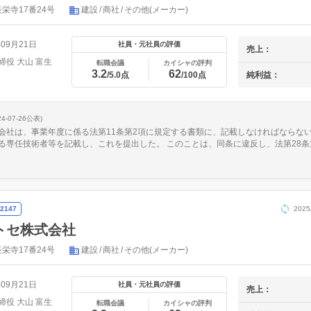
栄寺17番24号
建設
商社
その他(メーカー)
年09月21日
社員・元社員の評価
売上：
締役 大山 富生
転職会議
カイシャの評判
3.2
62
純利益：
/5.0点
/100点
24-07-26公表)
会社は、事業年度に係る法第11条第2項に規定する書類に、記載しなければならな
る専任技術者等を記載し、これを提出した。 このことは、同条に違反し、法第28条
2147
202
トセ株式会社
栄寺17番24号
建設
商社
その他(メーカー)
年09月21日
社員・元社員の評価
売上：
締役 大山 富生
転職会議
カイシャの評判