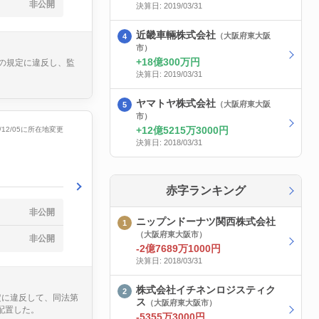
非公開
決算日: 2019/03/31
近畿車輛株式会社
（大阪府東大阪
市）
18億300万円
項の規定に違反し、監
決算日: 2019/03/31
ヤマトヤ株式会社
（大阪府東大阪
市）
12億5215万3000円
9/12/05に所在地変更
決算日: 2018/03/31
赤字ランキング
非公開
ニップンドーナツ関西株式会社
（大阪府東大阪市）
非公開
-2億7689万1000円
決算日: 2018/03/31
株式会社イチネンロジスティク
定に違反して、同法第
ス
（大阪府東大阪市）
配置した。
-5355万3000円