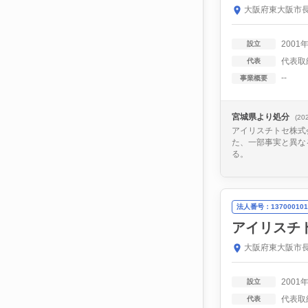
大阪府東大阪市長
2001
設立
代表取
代表
--
事業概要
宮城県より処分
(20
アイリスチトセ株式
た、一部事実と異な
る。
法人番号：137000101
アイリスチ
大阪府東大阪市長
2001
設立
代表取
代表