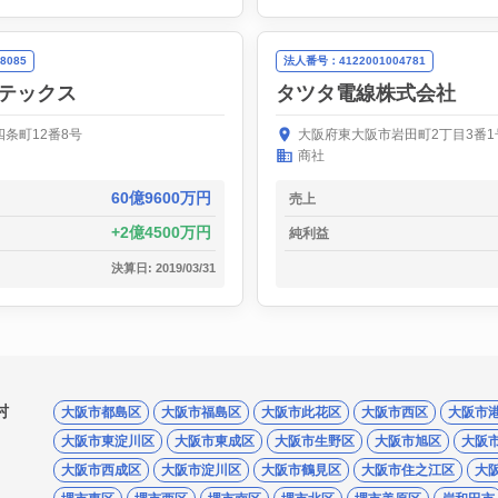
8085
法人番号：4122001004781
テックス
タツタ電線株式会社
条町12番8号
大阪府東大阪市岩田町2丁目3番1
商社
60億9600万円
売上
2億4500万円
純利益
決算日: 2019/03/31
村
大阪市都島区
大阪市福島区
大阪市此花区
大阪市西区
大阪市
大阪市東淀川区
大阪市東成区
大阪市生野区
大阪市旭区
大阪
大阪市西成区
大阪市淀川区
大阪市鶴見区
大阪市住之江区
大