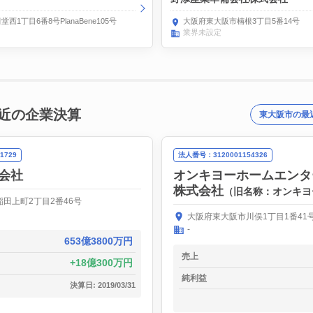
1丁目6番8号PlanaBene105号
大阪府東大阪市楠根3丁目5番14号
業界未設定
近の企業決算
東大阪市の最
1729
法人番号：3120001154326
会社
オンキヨーホームエンタ
株式会社
（旧名称：オンキヨ
田上町2丁目2番46号
大阪府東大阪市川俣1丁目1番41
-
653億3800万円
売上
18億300万円
純利益
決算日: 2019/03/31