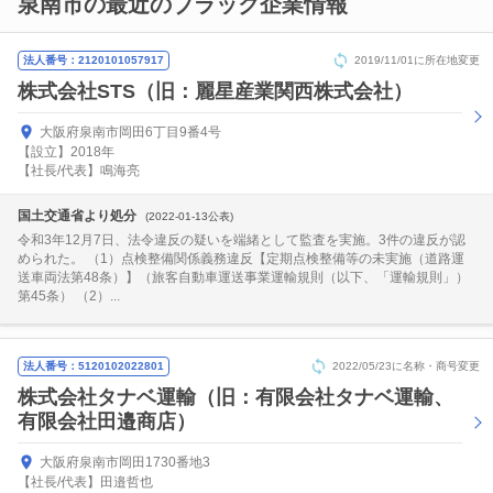
泉南市の最近のブラック企業情報
法人番号：2120101057917
2019/11/01に所在地変更
株式会社STS（旧：麗星産業関西株式会社）
大阪府泉南市岡田6丁目9番4号
【設立】2018年
【社長/代表】鳴海亮
国土交通省より処分
(2022-01-13公表)
令和3年12月7日、法令違反の疑いを端緒として監査を実施。3件の違反が認
められた。 （1）点検整備関係義務違反【定期点検整備等の未実施（道路運
送車両法第48条）】（旅客自動車運送事業運輸規則（以下、「運輸規則」）
第45条） （2）...
法人番号：5120102022801
2022/05/23に名称・商号変更
株式会社タナベ運輸（旧：有限会社タナベ運輸、
有限会社田邉商店）
大阪府泉南市岡田1730番地3
【社長/代表】田邉哲也