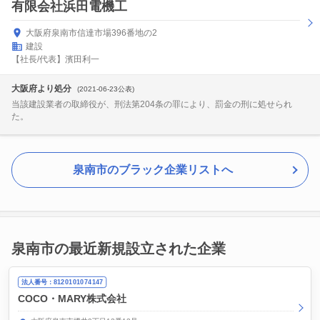
有限会社浜田電機工
大阪府泉南市信達市場396番地の2
建設
【社長/代表】濱田利一
大阪府より処分
(2021-06-23公表)
当該建設業者の取締役が、刑法第204条の罪により、罰金の刑に処せられ
た。
泉南市のブラック企業リストへ
泉南市の最近新規設立された企業
法人番号：8120101074147
COCO・MARY株式会社