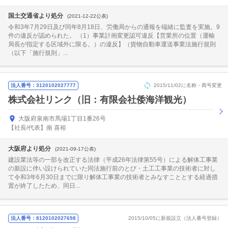
国土交通省より処分
(2021-12-22公表)
令和3年7月29日及び同年8月18日、労働局からの通報を端緒に監査を実施。9
件の違反が認められた。 （1）事業計画変更認可違反【営業所の位置（運輸
局長が指定する区域外に限る。）の違反】（貨物自動車運送事業法施行規則
（以下「施行規則」...
法人番号：3120102027777
2015/11/02に名称・商号変更
株式会社リンク（旧：有限会社倭海洋観光）
大阪府泉南市馬場1丁目1番26号
【社長/代表】南 喜裕
大阪府より処分
(2021-09-17公表)
建設業法等の一部を改正する法律（平成26年法律第55号）による解体工事業
の新設に伴い設けられていた同法施行前のとび・土工工事業の技術者に対し
て令和3年6月30日までに限り解体工事業の技術者とみなすこととする経過措
置が終了したため、同日...
法人番号：8120102027698
2015/10/05に新規設立（法人番号登録）