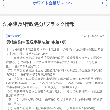
ホワイト企業リストへ
法令違反/行政処分/ブラック情報
国土交通省
公表日: 2021/12/22
貨物自動車運送事業法第9条第1項
本社：令和3年7月29日及び同年8月18日、労働局からの通報を端緒に監査
を実施。9件の違反が認められた。
（1）事業計画変更認可違反【営業所の位置（運輸局長が指定する区域外
に限る。）の違反】（貨物自動車運送事業法施行規則（以下「施行規
則」）第2条第1項第2号）
（2）事業計画変更認可違反【乗務員の休憩・睡眠施設の位置及び収容能
力違反】（施行規則第2条第1項第5号）
（3）「貨物自動車運送事業の事業用自動車の運転者の勤務時間及び乗務
時間に係る基準」（以下「乗務時間等告示」）の遵守違反（貨物自動車運
送事業輸送安全規則（以下「安全規則」）第3条第4項）
（4）乗務時間等告示なお書きの遵守違反（一運行の勤務時間）（安全規
則第3条第4項）
（5）（6）点呼の実施違反【未実施】及び【不適切】（安全規則第7条第
1項～第3項）
（7）点呼の記録違反【記載事項等の不備】（安全規則第7条第5項）