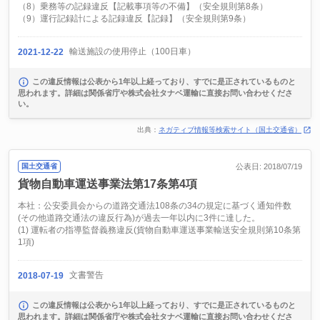
（8）乗務等の記録違反【記載事項等の不備】（安全規則第8条）
（9）運行記録計による記録違反【記録】（安全規則第9条）
輸送施設の使用停止（100日車）
2021-12-22
この違反情報は公表から1年以上経っており、すでに是正されているものと
思われます。詳細は関係省庁や株式会社タナベ運輸に直接お問い合わせくださ
い。
出典：
ネガティブ情報等検索サイト（国土交通省）
国土交通省
公表日: 2018/07/19
貨物自動車運送事業法第17条第4項
本社：公安委員会からの道路交通法108条の34の規定に基づく通知件数
(その他道路交通法の違反行為)が過去一年以内に3件に達した。
(1) 運転者の指導監督義務違反(貨物自動車運送事業輸送安全規則第10条第
1項)
文書警告
2018-07-19
この違反情報は公表から1年以上経っており、すでに是正されているものと
思われます。詳細は関係省庁や株式会社タナベ運輸に直接お問い合わせくださ