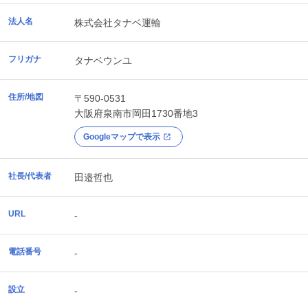
法人名
株式会社タナベ運輸
フリガナ
タナベウンユ
住所/地図
〒590-0531
大阪府
泉南市
岡田1730番地3
Googleマップで表示
社長/代表者
田邉哲也
URL
-
電話番号
-
設立
-