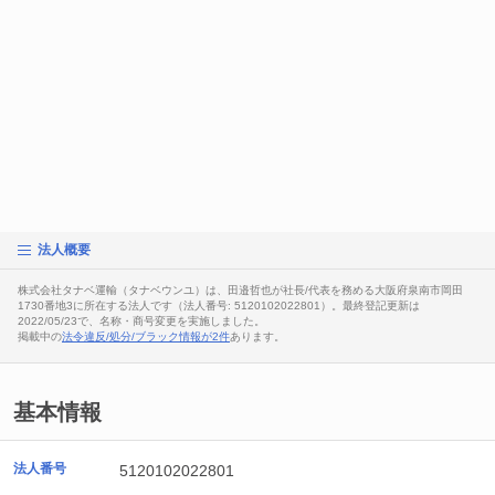
法人概要
株式会社タナベ運輸（タナベウンユ）は、田邉哲也が社長/代表を務める大阪府泉南市岡田
1730番地3に所在する法人です（法人番号: 5120102022801）。最終登記更新は
2022/05/23で、名称・商号変更を実施しました。
掲載中の
法令違反/処分/ブラック情報が2件
あります。
基本情報
法人番号
5120102022801