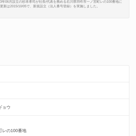
3年06月設立の杉本孝司が社長/代表を務める石川県羽咋市一ノ宮町レの100番地に
登記更新は2015/10/05で、新規設立（法人番号登録）を実施しました。
ギョウ
町レの100番地