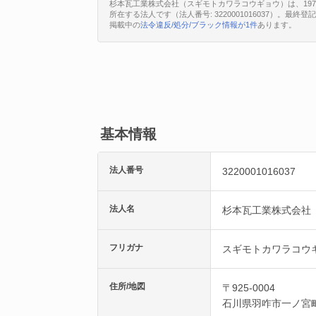
杉本瓦工業株式会社（スギモトカワラコウギョウ）は、197
所在する法人です（法人番号: 3220001016037）。最終
掲載中の
法令違反/処分/ブラック情報が1件
あります。
基本情報
法人番号
3220001016037
法人名
杉本瓦工業株式会社
フリガナ
スギモトカワラコウ
住所/地図
〒925-0004
石川県
羽咋市
一ノ宮