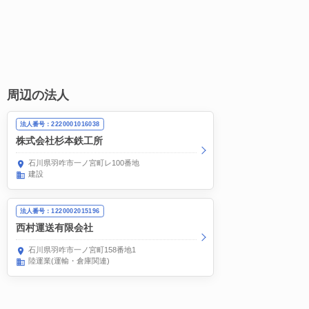
周辺の法人
法人番号：2220001016038
株式会社杉本鉄工所
石川県羽咋市一ノ宮町レ100番地
建設
法人番号：1220002015196
西村運送有限会社
石川県羽咋市一ノ宮町158番地1
陸運業(運輸・倉庫関連)