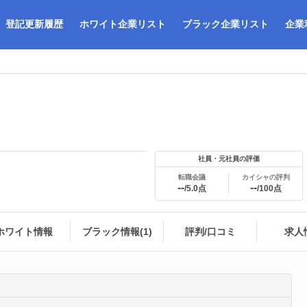
登記更新履歴
ホワイト企業リスト
ブラック企業リスト
企業
社員・元社員の評価
転職会議
カイシャの評判
--
--
/5.0点
/100点
ホワイト情報
ブラック情報(1)
評判/口コミ
求人