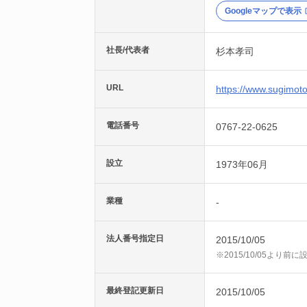
Googleマップで表示
社長/代表者
杉本孝司
URL
https://www.sugimot
電話番号
0767-22-0625
設立
1973年06月
業種
-
法人番号指定日
2015/10/05
※2015/10/05より
最終登記更新日
2015/10/05