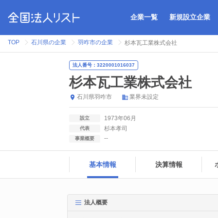
企業一覧
新規設立企業
TOP
石川県の企業
羽咋市の企業
杉本瓦工業株式会社
法人番号：3220001016037
杉本瓦工業株式会社
石川県
羽咋市
業界未設定
1973年06月
設立
杉本孝司
代表
--
事業概要
基本情報
決算情報
法人概要