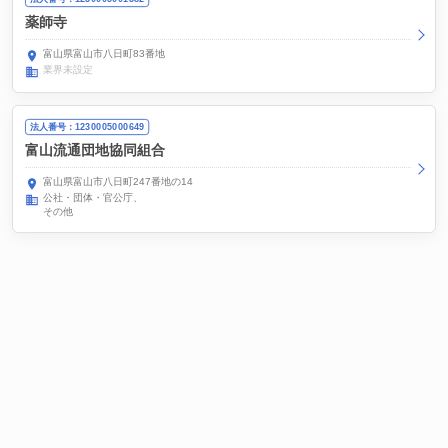
薬師寺
富山県富山市八日町83番地
業界未設定
法人番号：1230005000649
富山流通団地協同組合
富山県富山市八日町247番地の14
公社・団体・官公庁
その他