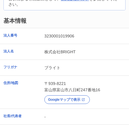
さい。
基本情報
法人番号
3230001019906
法人名
株式会社BRIGHT
フリガナ
ブライト
住所/地図
〒939-8221
富山県
富山市
八日町247番地16
Googleマップで表示
社長/代表者
-