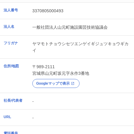
法人番号
3370805000493
法人名
一般社団法人山元町施設園芸技術協議会
フリガナ
ヤマモトチョウシセツエンゲイギジュツキョウギカ
イ
住所/地図
〒989-2111
宮城県
山元町
坂元字永作3番地
Googleマップで表示
社長/代表者
-
URL
-
電話番号