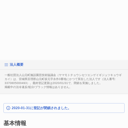
法人概要
一般社団法人山元町施設園芸技術協議会（ヤマモトチョウシセツエンゲイギジュツキョウギ
カイ）は、宮城県亘理郡山元町坂元字永作3番地にかつて実在した法人です（法人番号:
3370805000493）。最終登記更新は2020/01/31で、閉鎖を実施しました。
掲載中の法令違反/処分/ブラック情報はありません。
2020-01-31に登記が閉鎖されました。
基本情報