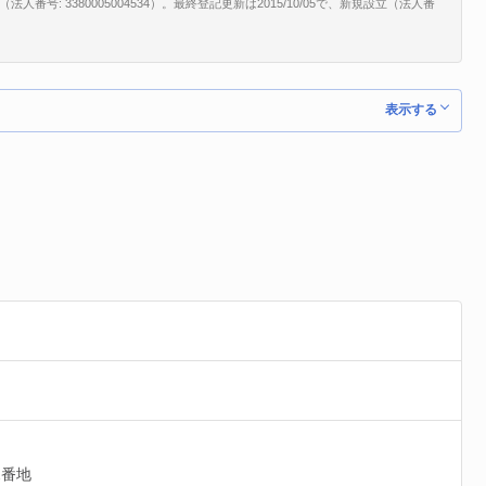
: 3380005004534）。最終登記更新は2015/10/05で、新規設立（法人番
表示する
2番地