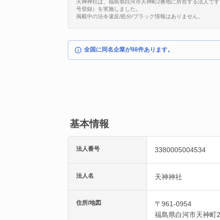
天神神社は、福島県白河市天神町2番地に所在する法人です（法人番号
号登録）を実施しました。
掲載中の法令違反/処分/ブラック情報はありません。
全国に同名企業が98件あります。
基本情報
法人番号
3380005004534
法人名
天神神社
住所/地図
〒961-0954
福島県
白河市
天神町