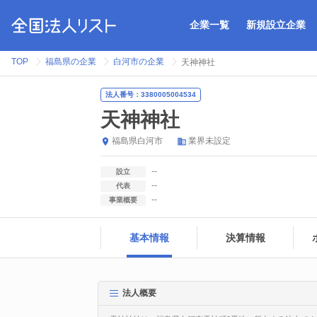
企業一覧
新規設立企業
TOP
福島県の企業
白河市の企業
天神神社
法人番号：3380005004534
天神神社
福島県
白河市
業界未設定
--
設立
--
代表
--
事業概要
基本情報
決算情報
法人概要