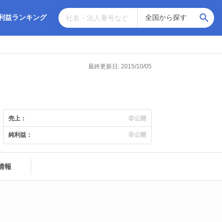
利益ランキング
最終更新日: 2015/10/05
売上：
非公開
純利益：
非公開
情報