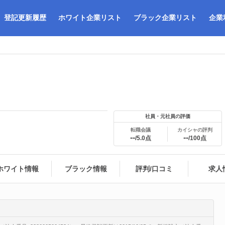
登記更新履歴
ホワイト企業リスト
ブラック企業リスト
企業
社員・元社員の評価
転職会議
カイシャの評判
--
--
/5.0点
/100点
ホワイト情報
ブラック情報
評判/口コミ
求人