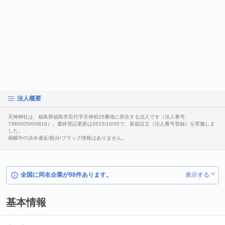
法人概要
天神神社は、福島県福島市宮代字天神前25番地に所在する法人です（法人番号:
7380005000819）。最終登記更新は2015/10/05で、新規設立（法人番号登録）を実施しま
した。
掲載中の法令違反/処分/ブラック情報はありません。
全国に同名企業が98件あります。
表示する
基本情報