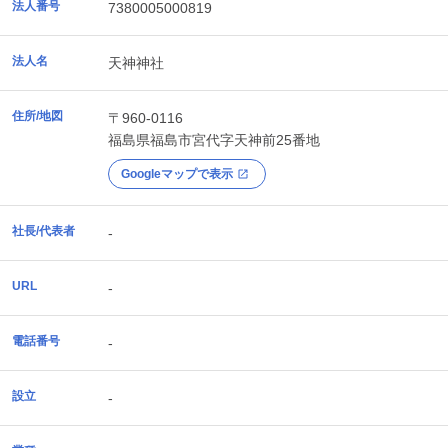
法人番号
7380005000819
法人名
天神神社
住所/地図
〒960-0116
福島県
福島市
宮代字天神前25番地
Googleマップで表示
社長/代表者
-
URL
-
電話番号
-
設立
-