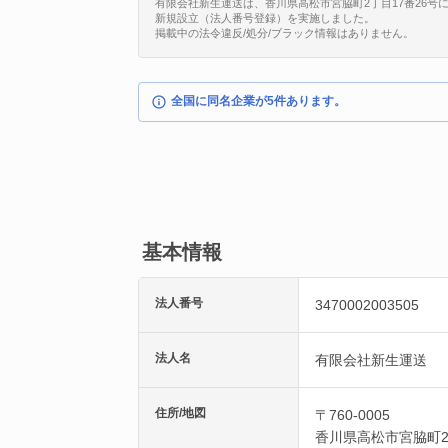
有限会社新生運送は、香川県高松市宮脇町2丁目17番26号に所在す
新規設立（法人番号登録）を実施しました。
掲載中の法令違反/処分/ブラック情報はありません。
全国に同名企業が5件あります。
基本情報
法人番号
3470002003505
法人名
有限会社新生運送
住所/地図
〒760-0005
香川県
高松市
宮脇町2