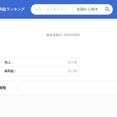
利益ランキング
最終更新日: 2015/10/05
売上：
非公開
純利益：
非公開
情報