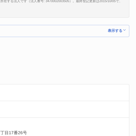
る法人です（法人番号: 3470002003505）。最終登記更新は2015/10/05で、
表示する
丁目17番26号