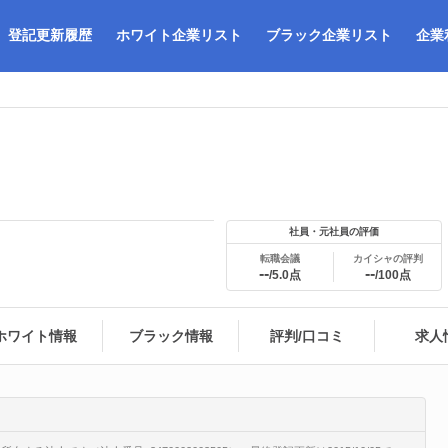
登記更新履歴
ホワイト企業リスト
ブラック企業リスト
企業
社員・元社員の評価
転職会議
カイシャの評判
--
--
/5.0点
/100点
ホワイト情報
ブラック情報
評判/口コミ
求人