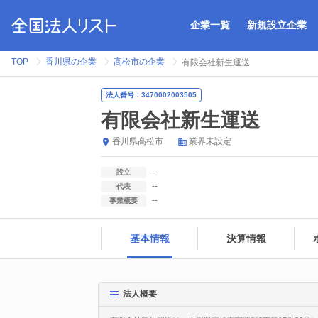
企業一覧
新規設立企業
TOP
香川県の企業
高松市の企業
有限会社新生運送
法人番号：3470002003505
有限会社新生運送
香川県
高松市
業界未設定
--
設立
--
代表
--
事業概要
基本情報
決算情報
法人概要