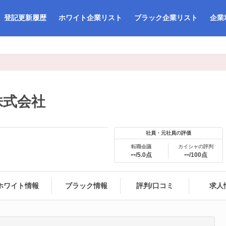
登記更新履歴
ホワイト企業リスト
ブラック企業リスト
企業
株式会社
社員・元社員の評価
転職会議
カイシャの評判
--
--
/5.0点
/100点
ホワイト情報
ブラック情報
評判/口コミ
求人