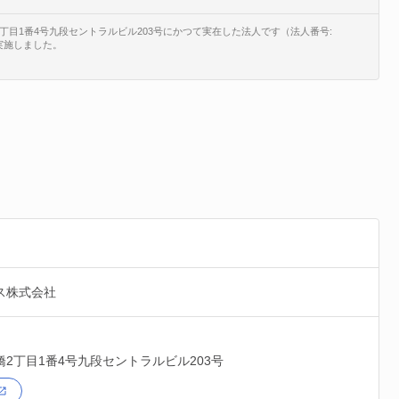
目1番4号九段セントラルビル203号にかつて実在した法人です（法人番号:
鎖を実施しました。
ス株式会社
橋2丁目1番4号九段セントラルビル203号