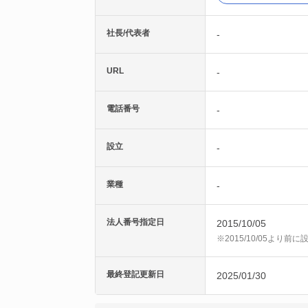
社長/代表者
-
URL
-
電話番号
-
設立
-
業種
-
法人番号指定日
2015/10/05
※2015/10/05より
最終登記更新日
2025/01/30