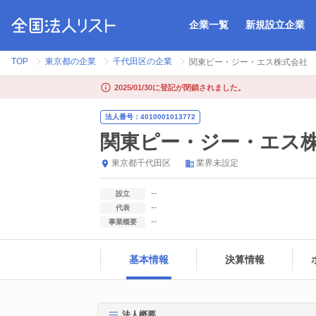
企業一覧
新規設立企業
TOP
東京都の企業
千代田区の企業
関東ピー・ジー・エス株式会社
2025/01/30に登記が閉鎖されました。
法人番号：4010001013772
関東ピー・ジー・エス
東京都
千代田区
業界未設定
--
設立
--
代表
--
事業概要
基本情報
決算情報
法人概要