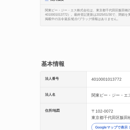
関東ピー・ジー・エス株式会社は、東京都千代田区飯田橋2丁
4010001013772）。最終登記更新は2025/01/30で、閉
掲載中の法令違反/処分/ブラック情報はありません。
基本情報
法人番号
4010001013772
法人名
関東ピー・ジー・エ
住所/地図
〒102-0072
東京都
千代田区
飯田
Googleマップで表示