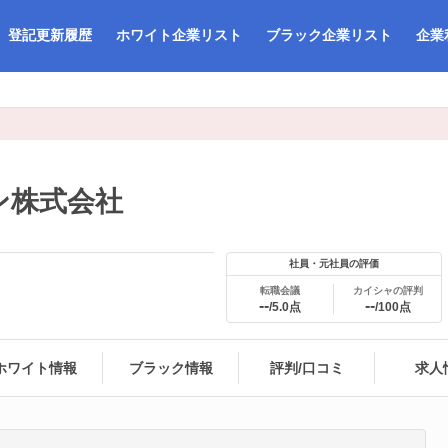
登記更新履歴
ホワイト企業リスト
ブラック企業リスト
企業
ン株式会社
社員・元社員の評価
転職会議
カイシャの評判
--
--
/5.0点
/100点
ホワイト情報
ブラック情報
評判/口コミ
求人