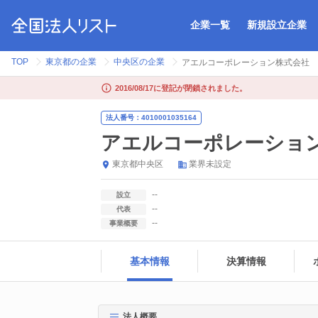
企業一覧
新規設立企業
TOP
東京都の企業
中央区の企業
アエルコーポレーション株式会社
2016/08/17に登記が閉鎖されました。
法人番号：4010001035164
アエルコーポレーショ
東京都
中央区
業界未設定
--
設立
--
代表
--
事業概要
基本情報
決算情報
法人概要