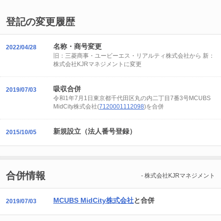
登記の変更履歴
名称・商号変更
2022/04/28
旧：三菱商事・ユービーエス・リアルティ株式会社から 新：
株式会社KJRマネジメントに変更
吸収合併
2019/07/03
令和1年7月1日東京都千代田区丸の内二丁目7番3号MCUBS
MidCity株式会社(
7120001112098
)を合併
新規設立（法人番号登録）
2015/10/05
合併情報
- 株式会社KJRマネジメント
MCUBS MidCity株式会社
と合併
2019/07/03