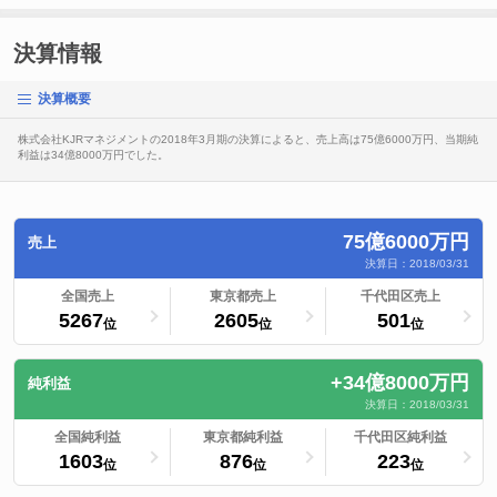
決算情報
決算概要
株式会社KJRマネジメントの2018年3月期の決算によると、売上高は75億6000万円、当期純
利益は34億8000万円でした。
75億6000万円
売上
決算日：2018/03/31
ランキングへ
全国売上
ランキングへ
東京都売上
ランキングへ
千代田区売上
5267
2605
501
位
位
位
+34億8000万円
純利益
決算日：2018/03/31
ランキングへ
全国純利益
ランキングへ
東京都純利益
ランキングへ
千代田区純利益
1603
876
223
位
位
位