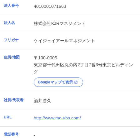
法人番号
4010001071663
法人名
株式会社KJRマネジメント
フリガナ
ケイジェイアールマネジメント
住所/地図
〒100-0005
東京都
千代田区
丸の内2丁目7番3号東京ビルディン
グ
Googleマップで表示
社長/代表者
酒井勝久
URL
http://www.mc-ubs.com/
電話番号
-