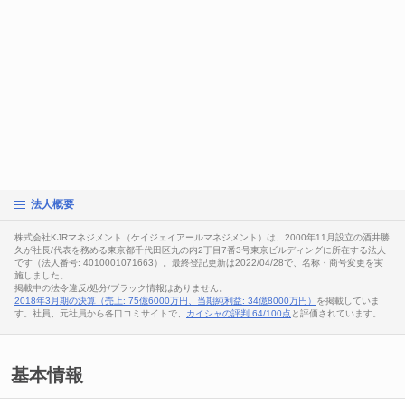
法人概要
株式会社KJRマネジメント（ケイジェイアールマネジメント）は、2000年11月設立の酒井勝
久が社長/代表を務める東京都千代田区丸の内2丁目7番3号東京ビルディングに所在する法人
です（法人番号: 4010001071663）。最終登記更新は2022/04/28で、名称・商号変更を実
施しました。
掲載中の法令違反/処分/ブラック情報はありません。
2018年3月期の決算（売上: 75億6000万円、当期純利益: 34億8000万円）
を掲載していま
す。社員、元社員から各口コミサイトで、
カイシャの評判 64/100点
と評価されています。
基本情報