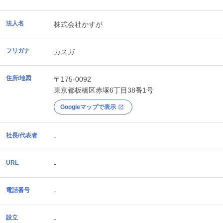
法人名
株式会社かすが
フリガナ
カスガ
住所/地図
〒175-0092
東京都
板橋区
赤塚6丁目38番1号
Googleマップで表示
社長/代表者
-
URL
-
電話番号
-
設立
-