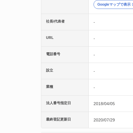
Googleマップで表示
社長/代表者
-
URL
-
電話番号
-
設立
-
業種
-
法人番号指定日
2018/04/05
最終登記更新日
2020/07/29