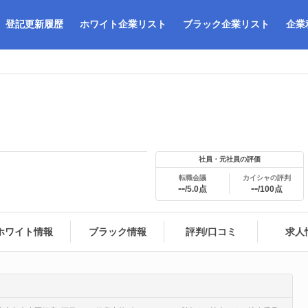
登記更新履歴
ホワイト企業リスト
ブラック企業リスト
企業
社員・元社員の評価
転職会議
カイシャの評判
--
--
/5.0点
/100点
ホワイト情報
ブラック情報
評判/口コミ
求人