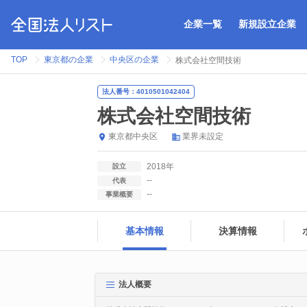
企業一覧
新規設立企業
TOP
東京都の企業
中央区の企業
株式会社空間技術
法人番号：4010501042404
株式会社空間技術
東京都
中央区
業界未設定
2018年
設立
--
代表
--
事業概要
基本情報
決算情報
法人概要