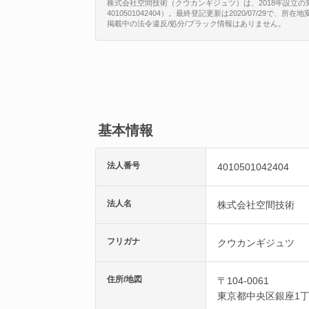
株式会社空間技術（クウカンギジュツ）は、2018年設立の東
4010501042404）。最終登記更新は2020/07/29で、
掲載中の法令違反/処分/ブラック情報はありません。
基本情報
法人番号
4010501042404
法人名
株式会社空間技術
フリガナ
クウカンギジュツ
住所/地図
〒104-0061
東京都
中央区
銀座1丁