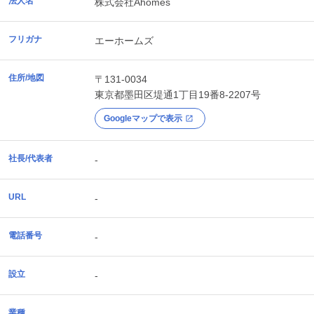
法人名
株式会社Ahomes
フリガナ
エーホームズ
住所/地図
〒131-0034
東京都
墨田区
堤通1丁目19番8-2207号
Googleマップで表示
社長/代表者
-
URL
-
電話番号
-
設立
-
業種