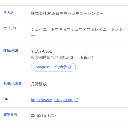
法人名
株式会社JA東京中央セレモニーセンター
フリガナ
ジェイエートウキョウチュウオウセレモニーセンタ
ー
住所/地図
〒157-0061
東京都
世田谷区
北烏山3丁目5番6号
Googleマップで表示
社長/代表者
丹野浩成
URL
https://www.ja-tokyo.co.jp/
電話番号
03-5315-1717