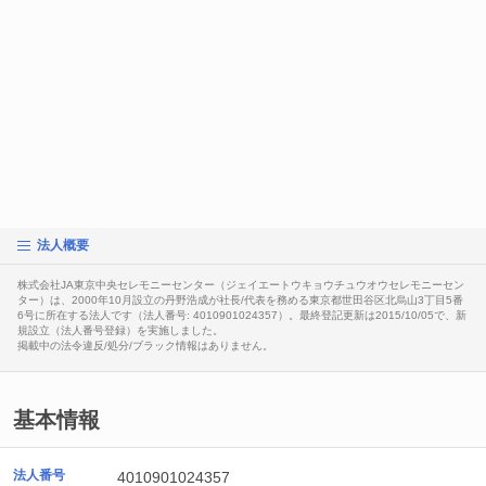
法人概要
株式会社JA東京中央セレモニーセンター（ジェイエートウキョウチュウオウセレモニーセン
ター）は、2000年10月設立の丹野浩成が社長/代表を務める東京都世田谷区北烏山3丁目5番
6号に所在する法人です（法人番号: 4010901024357）。最終登記更新は2015/10/05で、新
規設立（法人番号登録）を実施しました。
掲載中の法令違反/処分/ブラック情報はありません。
基本情報
法人番号
4010901024357