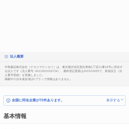
法人概要
中島建設株式会社（ナカジマケンセツ）は、東京都渋谷区恵比寿南1丁目11番19号に所在す
る法人です（法人番号: 4011001016724）。最終登記更新は2015/10/05で、新規設立（法
人番号登録）を実施しました。
掲載中の法令違反/処分/ブラック情報はありません。
全国に同名企業が70件あります。
表示する
基本情報