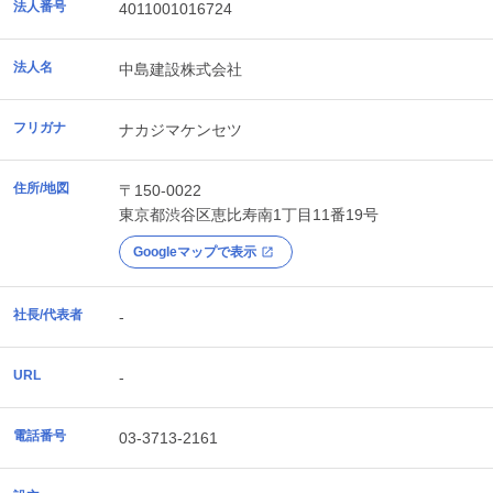
法人番号
4011001016724
法人名
中島建設株式会社
フリガナ
ナカジマケンセツ
住所/地図
〒150-0022
東京都
渋谷区
恵比寿南1丁目11番19号
Googleマップで表示
社長/代表者
-
URL
-
電話番号
03-3713-2161