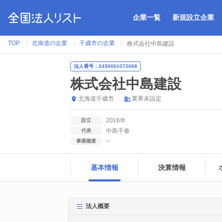
企業一覧
新規設立企業
TOP
北海道の企業
千歳市の企業
株式会社中島建設
法人番号：2430001072068
株式会社中島建設
北海道
千歳市
業界未設定
2016年
設立
中島千春
代表
--
事業概要
基本情報
決算情報
法人概要