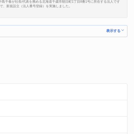
中島千春が社長/代表を務める北海道千歳市朝日町1丁目8番1号に所在する法人です
/08/01で、新規設立（法人番号登録）を実施しました。
表示する