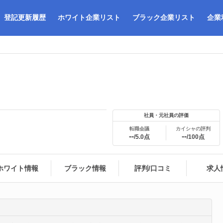
登記更新履歴
ホワイト企業リスト
ブラック企業リスト
企業
社員・元社員の評価
転職会議
カイシャの評判
--
--
/5.0点
/100点
ホワイト情報
ブラック情報
評判/口コミ
求人