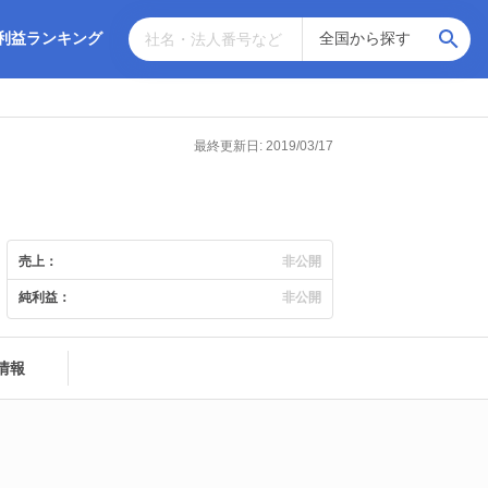
利益ランキング
最終更新日: 2019/03/17
売上：
非公開
純利益：
非公開
情報