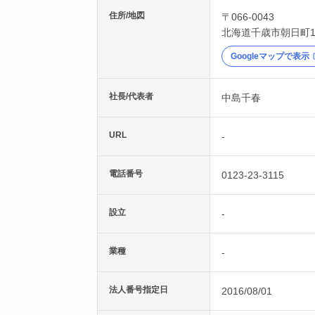
住所/地図
〒066-0043
北海道
千歳市
朝日町1
Googleマップで表示
社長/代表者
中島千春
URL
-
電話番号
0123-23-3115
設立
-
業種
-
法人番号指定日
2016/08/01