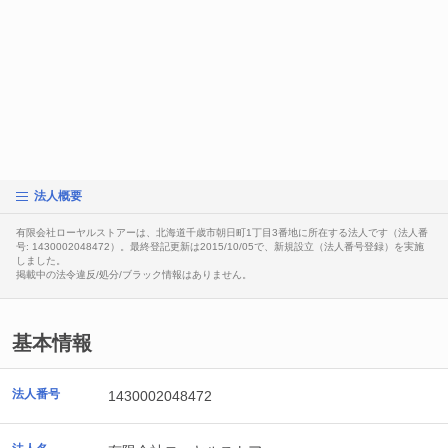
法人概要
有限会社ローヤルストアーは、北海道千歳市朝日町1丁目3番地に所在する法人です（法人番
号: 1430002048472）。最終登記更新は2015/10/05で、新規設立（法人番号登録）を実施
しました。
掲載中の法令違反/処分/ブラック情報はありません。
基本情報
法人番号
1430002048472