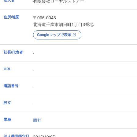
法人名
有限会社ローヤルストアー
住所/地図
〒066-0043
北海道
千歳市
朝日町1丁目3番地
Googleマップで表示
社長/代表者
-
URL
-
電話番号
-
設立
-
業種
商社
法人番号指定日