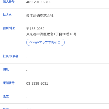
法人番号
4011201002706
法人名
鈴木建硝株式会社
住所/地図
〒165-0032
東京都
中野区
鷺宮1丁目30番18号
Googleマップで表示
社長/代表者
-
URL
-
電話番号
03-3338-5031
設立
-