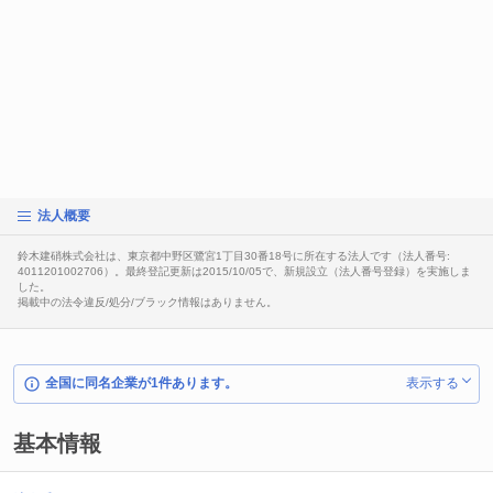
法人概要
鈴木建硝株式会社は、東京都中野区鷺宮1丁目30番18号に所在する法人です（法人番号:
4011201002706）。最終登記更新は2015/10/05で、新規設立（法人番号登録）を実施しま
した。
掲載中の法令違反/処分/ブラック情報はありません。
全国に同名企業が1件あります。
表示する
基本情報