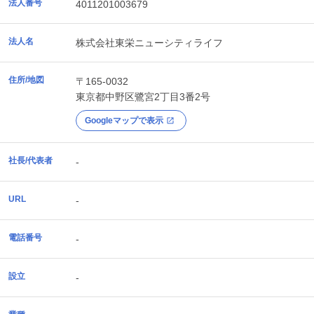
法人番号
4011201003679
法人名
株式会社東栄ニューシティライフ
住所/地図
〒165-0032
東京都
中野区
鷺宮2丁目3番2号
Googleマップで表示
社長/代表者
-
URL
-
電話番号
-
設立
-